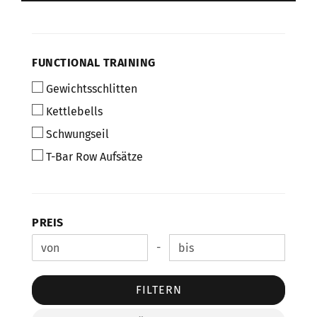
FUNCTIONAL
FUNCTIONAL TRAINING
TRAINING
Gewichtsschlitten
Kettlebells
Schwungseil
T-Bar Row Aufsätze
PREIS
PREIS
-
Preis bis
FILTERN