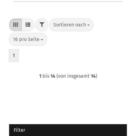
FILTER
Sortieren nach
Sortieren nach
pro Seite
16 pro Seite
1
1
bis
14
(von insgesamt
14
)
Filter