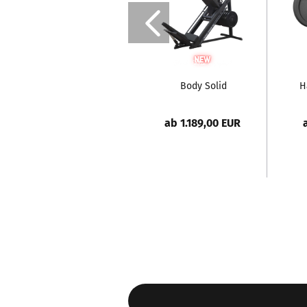
Body Solid
H
Beinpresse
und
ab 1.189,00 EUR
Hackenschmidt
Maschine...