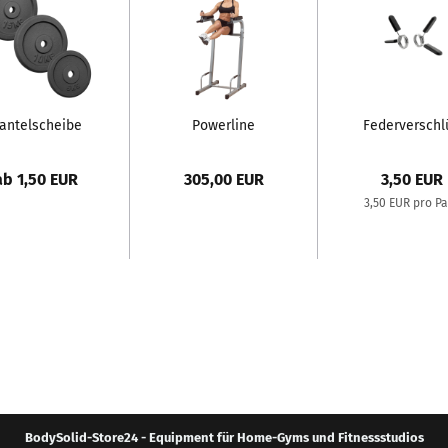
antelscheibe
Powerline
Federverschl
Guss |
Kniehebe-
| 30mm | 1 
Gusseisen |
Klimmzug- Dip
ab 1,50 EUR
305,00 EUR
3,50 EUR
30mm | 0,5...
Ständer...
3,50 EUR pro P
BodySolid-Store24 - Equipment für Home-Gyms und Fitnessstudios