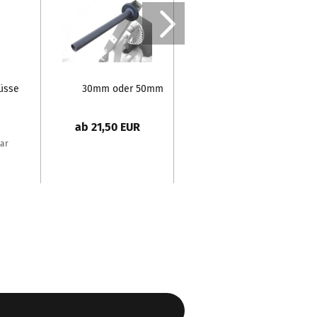
üsse
30mm oder 50mm
Paar
Adapter für
Scheibenaufnahmen...
ab 21,50 EUR
aar