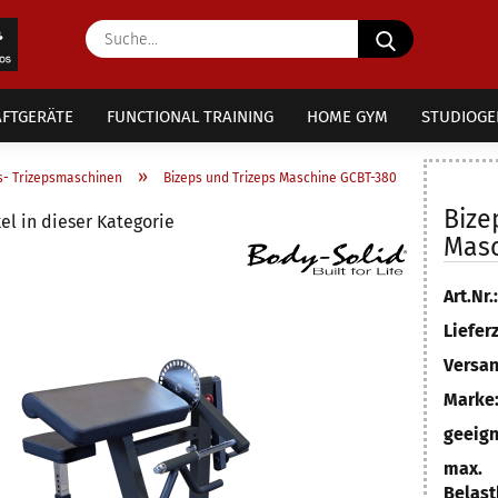
Suche...
FTGERÄTE
FUNCTIONAL TRAINING
HOME GYM
STUDIOGE
»
s- Trizepsmaschinen
Bizeps und Trizeps Maschine GCBT-380
Bize
el in dieser Kategorie
Masc
Art.Nr.:
Lieferz
Versan
Marke
geeign
max.
Belast