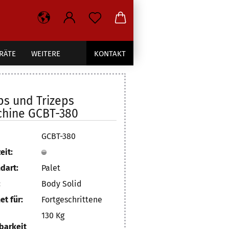
RÄTE
WEITERE
KONTAKT
ps und Trizeps
hine GCBT-380
GCBT-380
eit:
dart:
Palet
:
Body Solid
et für:
Fortgeschrittene
130 Kg
barkeit