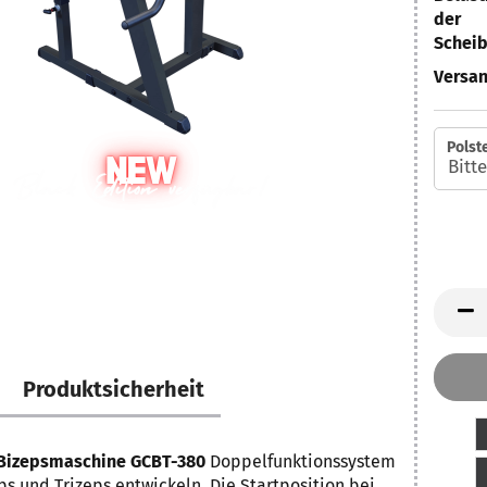
der
Schei
Versan
Polst
Produktsicherheit
 Bizepsmaschine GCBT-380
Doppelfunktionssystem
ps und Trizeps entwickeln. Die Startposition bei