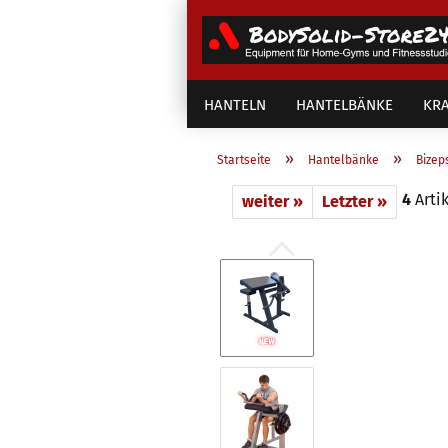
HANTELN
HANTELBÄNKE
KRA
»
»
Startseite
Hantelbänke
Bizep
4
Artik
weiter »
Letzter »