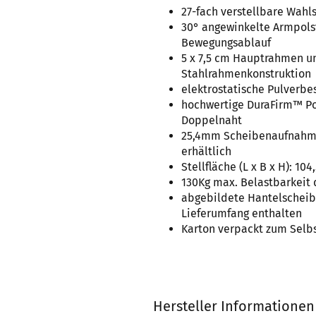
27-fach verstellbare Wahl
30° angewinkelte Armpols
Bewegungsablauf
5 x 7,5 cm Hauptrahmen un
Stahlrahmenkonstruktion
elektrostatische Pulverbes
hochwertige DuraFirm™ Pol
Doppelnaht
25,4mm Scheibenaufnahme
erhältlich
Stellfläche (L x B x H): 104
130Kg max. Belastbarkeit
abgebildete Hantelscheibe
Lieferumfang enthalten
Karton verpackt zum Selb
Hersteller Informationen