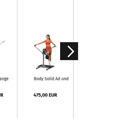
tange
Body Solid Ad und
Powerline
cm -
Abduktorenmaschine
Kniehebe-
GCMH-390...
Klimmzug- Dip
UR
475,00 EUR
305,00 EUR
Ständer...