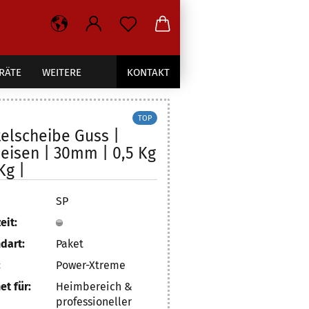
RÄTE
WEITERE
KONTAKT
TOP
elscheibe Guss |
eisen | 30mm | 0,5 Kg
Kg |
SP
eit:
dart:
Paket
:
Power-Xtreme
et für:
Heimbereich &
professioneller