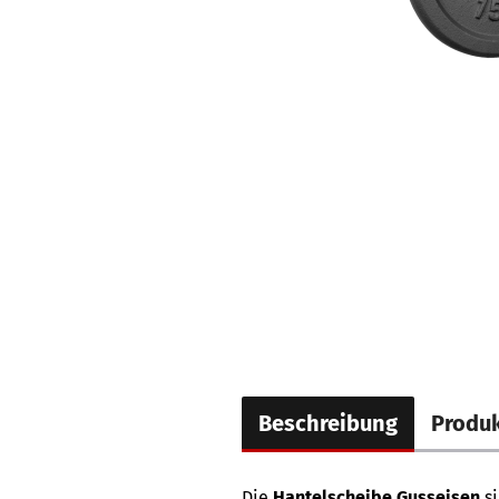
Beschreibung
Produk
Die
Hantelscheibe Gusseisen
si