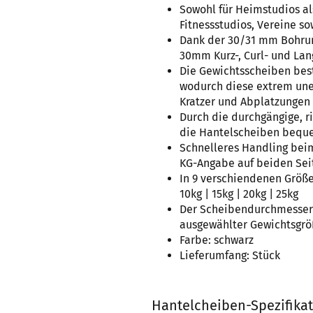
Sowohl für Heimstudios al
Fitnessstudios, Vereine s
Dank der 30/31 mm Bohrun
30mm Kurz-, Curl- und La
Die Gewichtsscheiben bes
wodurch diese extrem une
Kratzer und Abplatzungen
Durch die durchgängige, r
die Hantelscheiben beque
Schnelleres Handling bei
KG-Angabe auf beiden Sei
In 9 verschiendenen Größen 
10kg | 15kg | 20kg | 25kg
Der Scheibendurchmesser s
ausgewählter Gewichtsgr
Farbe: schwarz
Lieferumfang: Stück
Hantelcheiben-Spezifika