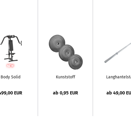
Body Solid
Kunststoff
Langhantels
Butterfly
Hantelscheibe
| 30mm | 167
Maschine -
| 30/31 mm |
180cm...
499,00 EUR
ab 0,95 EUR
ab 49,00 E
Butterfly...
Sand-Beton-
Füllung...