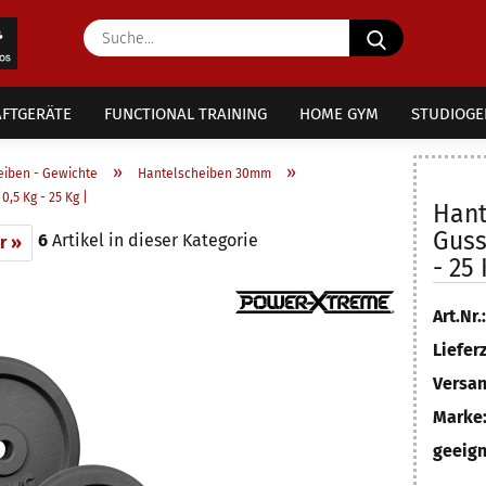
Suche...
FTGERÄTE
FUNCTIONAL TRAINING
HOME GYM
STUDIOGE
»
»
eiben - Gewichte
Hantelscheiben 30mm
,5 Kg - 25 Kg |
Hant
Guss
6
Artikel in dieser Kategorie
r »
- 25 
Art.Nr.:
Lieferz
Versan
Marke
geeign