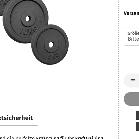
Versan
Größe
tsicherheit
nd die perfekte Ergänzung für Ihr Krafttraining.