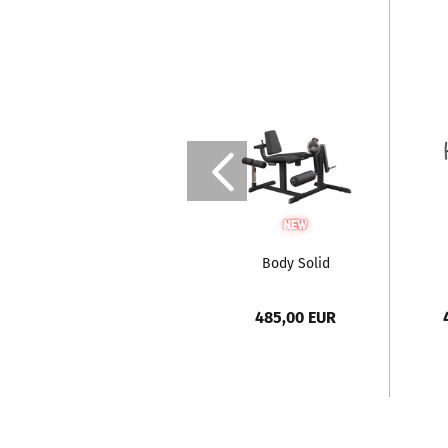
Body Solid
Beinstrecker -
Beinbeuger
485,00 EUR
Comfort...