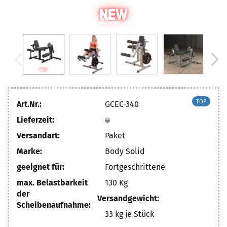
TOP
Art.Nr.:
GCEC-340
Lieferzeit:
Versandart:
Paket
Marke:
Body Solid
geeignet für:
Fortgeschrittene
max. Belastbarkeit
130 Kg
der
Versandgewicht:
Scheibenaufnahme:
33
kg je Stück