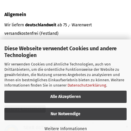
Allgemein
Wir liefern
deutschlandweit
ab 75 ,- Warenwert
versandkostenfrei (Festland)
Diese Webseite verwendet Cookies und andere
und
Technologien
Wir verwenden Cookies und ähnliche Technologien, auch von
***neu*** Österreich
ab 499,- Warenwert versandkostenfrei.
Drittanbietern, um die ordentliche Funktionsweise der Website zu
gewährleisten, die Nutzung unseres Angebotes zu analysieren und
Ihnen ein bestmögliches Einkaufserlebnis bieten zu können. Weitere
Informationen finden Sie in unserer
Datenschutzerklärung
.
Alle Akzeptieren
Vertrag widerrufen
Nur Notwendige
Webshop erstellen
mit Gambio.de © 2026
×
(4.96 / 5)
SEHR GUT
Weitere Informationen