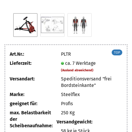
TOP
Art.Nr.:
PLTR
Lieferzeit:
ca. 7 Werktage
(Ausland abweichend)
Versandart:
Speditionsversand "frei
Bordsteinkante"
Marke:
Steelflex
geeignet für:
Profis
max. Belastbarkeit
250 Kg
der
Versandgewicht:
Scheibenaufnahme:
58
kg je Stück