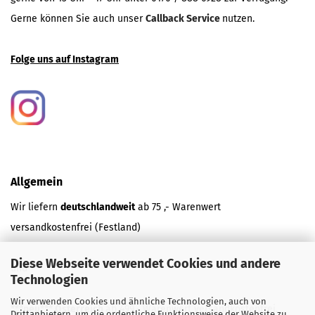
Gerne können Sie auch unser
Callback Service
nutzen.
Folge uns auf Instagram
Allgemein
Wir liefern
deutschlandweit
ab 75 ,- Warenwert
versandkostenfrei (Festland)
Diese Webseite verwendet Cookies und andere
und
Technologien
Wir verwenden Cookies und ähnliche Technologien, auch von
***neu*** Österreich
ab 499,- Warenwert versandkostenfrei.
Drittanbietern, um die ordentliche Funktionsweise der Website zu