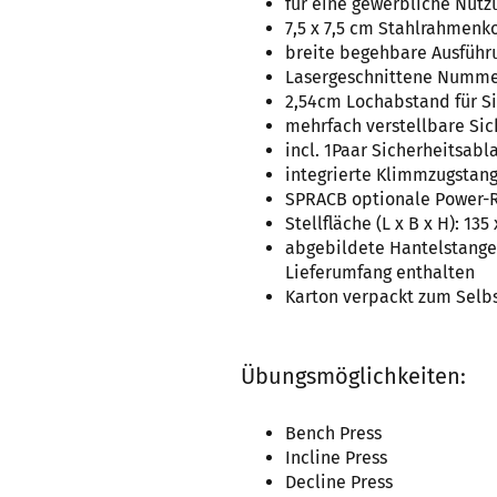
für eine gewerbliche Nutz
7,5 x 7,5 cm Stahlrahmenko
breite begehbare Ausführ
Lasergeschnittene Nummer
2,54cm Lochabstand für S
mehrfach verstellbare Si
incl. 1Paar Sicherheitsabl
integrierte Klimmzugstan
SPRACB optionale Power-R
Stellfläche (L x B x H): 135
abgebildete Hantelstange,
Lieferumfang enthalten
Karton verpackt zum Selb
Übungsmöglichkeiten:
Bench Press
Incline Press
Decline Press