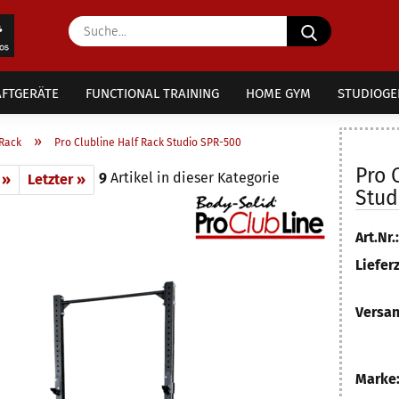
Suche...
FTGERÄTE
FUNCTIONAL TRAINING
HOME GYM
STUDIOGE
»
Rack
Pro Clubline Half Rack Studio SPR-500
Pro 
9
Artikel in dieser Kategorie
 »
Letzter »
Stud
Art.Nr.:
Lieferz
Versan
Marke