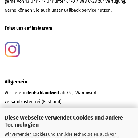
gerne von 13 Uhr - 17 Uhr unter 0170 / 888 6928 zur Verfügung.
Gerne können Sie auch unser
Callback Service
nutzen.
Folge uns auf Instagram
Allgemein
Wir liefern
deutschlandweit
ab 75 ,- Warenwert
versandkostenfrei (Festland)
Diese Webseite verwendet Cookies und andere
und
Technologien
Wir verwenden Cookies und ähnliche Technologien, auch von
***neu*** Österreich
ab 499,- Warenwert versandkostenfrei.