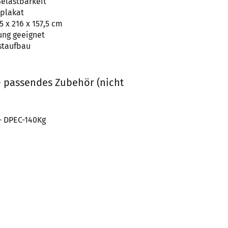
elastbarkeit
splakat
,5 x 216 x 157,5 cm
ung geeignet
staufbau
- passendes Zubehör (nicht
- DPEC-140Kg