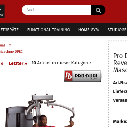
Suche...
FTGERÄTE
FUNCTIONAL TRAINING
HOME GYM
STUDIOGE
»
ual
y Maschine DPEC
Pro 
Reve
10
Artikel in dieser Kategorie
 »
Letzter »
Masc
Art.Nr.:
Lieferz
Versan
Marke