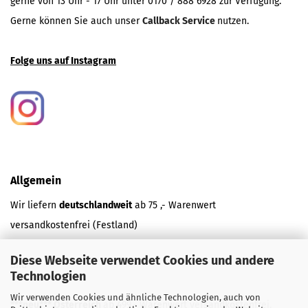
gerne von 13 Uhr - 17 Uhr unter 0170 / 888 6928 zur Verfügung.
Gerne können Sie auch unser
Callback Service
nutzen.
Folge uns auf Instagram
Allgemein
Wir liefern
deutschlandweit
ab 75 ,- Warenwert
versandkostenfrei (Festland)
Diese Webseite verwendet Cookies und andere
und
Technologien
Wir verwenden Cookies und ähnliche Technologien, auch von
***neu*** Österreich
ab 499,- Warenwert versandkostenfrei.