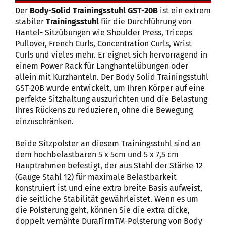
Der
Body-Solid Trainingsstuhl GST-20B
ist ein extrem
stabiler
Trainingsstuhl
für die Durchführung von
Hantel- Sitzübungen wie Shoulder Press, Triceps
Pullover, French Curls, Concentration Curls, Wrist
Curls und vieles mehr. Er eignet sich hervorragend in
einem Power Rack für Langhantelübungen oder
allein mit Kurzhanteln. Der Body Solid Trainingsstuhl
GST-20B wurde entwickelt, um Ihren Körper auf eine
perfekte Sitzhaltung auszurichten und die Belastung
Ihres Rückens zu reduzieren, ohne die Bewegung
einzuschränken.
Beide Sitzpolster an diesem Trainingsstuhl sind an
dem hochbelastbaren 5 x 5cm und 5 x 7,5 cm
Hauptrahmen befestigt, der aus Stahl der Stärke 12
(Gauge Stahl 12) für maximale Belastbarkeit
konstruiert ist und eine extra breite Basis aufweist,
die seitliche Stabilität gewährleistet. Wenn es um
die Polsterung geht, können Sie die extra dicke,
doppelt vernähte DuraFirmTM-Polsterung von Body