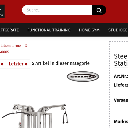
Suche...
FTGERÄTE
FUNCTIONAL TRAINING
HOME GYM
STUDIOGE
»
tationstürme
G4000S
Stee
Stat
5
Artikel in dieser Kategorie
 »
Letzter »
Art.Nr.:
Lieferz
Versan
Marke