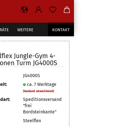
RÄTE
WEITERE
KONTAKT
lflex Jungle-Gym 4-
ionen Turm JG4000S
JG4000S
eit:
ca. 7 Werktage
(Ausland abweichend)
dart:
Speditionsversand
"frei
Bordsteinkante"
:
Steelflex