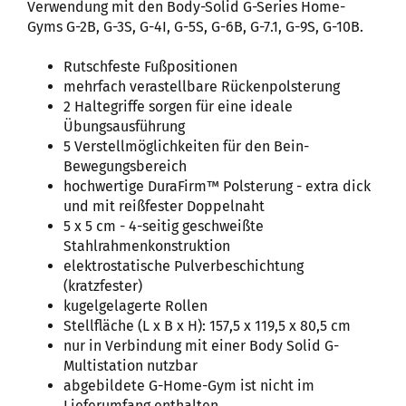
Verwendung mit den Body-Solid G-Series Home-
Gyms G-2B, G-3S, G-4I, G-5S, G-6B, G-7.1, G-9S, G-10B.
Rutschfeste Fußpositionen
mehrfach verastellbare Rückenpolsterung
2 Haltegriffe sorgen für eine ideale
Übungsausführung
5 Verstellmöglichkeiten für den Bein-
Bewegungsbereich
hochwertige DuraFirm™ Polsterung - extra dick
und mit reißfester Doppelnaht
5 x 5 cm - 4-seitig geschweißte
Stahlrahmenkonstruktion
elektrostatische Pulverbeschichtung
(kratzfester)
kugelgelagerte Rollen
Stellfläche (L x B x H): 157,5 x 119,5 x 80,5 cm
nur in Verbindung mit einer Body Solid G-
Multistation nutzbar
abgebildete G-Home-Gym ist nicht im
Lieferumfang enthalten