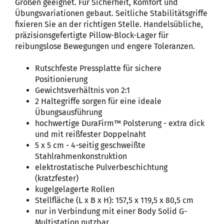
Großen geeignet. Für Sicherheit, Komfort und
Übungsvariationen gebaut. Seitliche Stabilitätsgriffe
fixieren Sie an der richtigen Stelle. Handelsübliche,
präzisionsgefertigte Pillow-Block-Lager für
reibungslose Bewegungen und engere Toleranzen.
Rutschfeste Pressplatte für sichere
Positionierung
Gewichtsverhältnis von 2:1
2 Haltegriffe sorgen für eine ideale
Übungsausführung
hochwertige DuraFirm™ Polsterung - extra dick
und mit reißfester Doppelnaht
5 x 5 cm - 4-seitig geschweißte
Stahlrahmenkonstruktion
elektrostatische Pulverbeschichtung
(kratzfester)
kugelgelagerte Rollen
Stellfläche (L x B x H): 157,5 x 119,5 x 80,5 cm
nur in Verbindung mit einer Body Solid G-
Multistation nutzbar